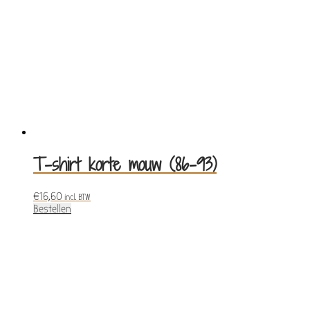
T-shirt korte mouw (86-93)
€
16,60
incl. BTW
Bestellen