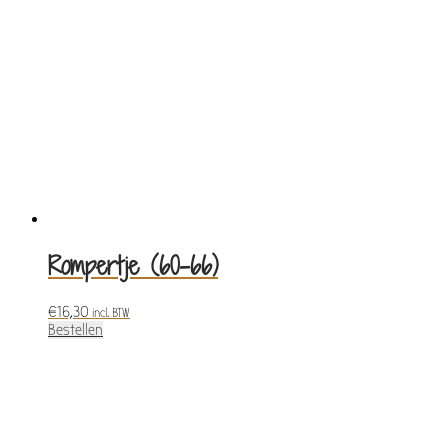
Rompertje (60-66)
€
16,30
incl. BTW
Bestellen