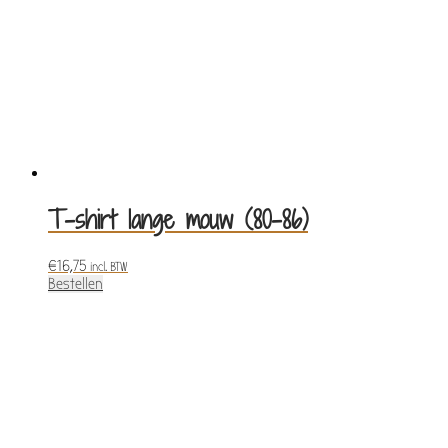
T-shirt lange mouw (80-86)
€
16,75
incl. BTW
Bestellen