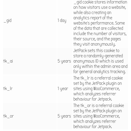
_gid cookie stores information
on how visitors use a website,
while also creating an
analytics report of the
_gid
1 day
website's performance. Some
of the data that are collected
include the number of visitors,
their source, and the pages
they visit anonymously.
JetPack sets this cookie to
store a randomly-generated
tk_ai
5 years
anonymous ID which is used
only within the admin area and
for general analytics tracking.
The tk_lr is a referral cookie
set by the JetPack plugin on
tk_lr
1 year
sites using WooCommerce,
which analyzes referrer
behaviour for Jetpack.
The tk_or is a referral cookie
set by the JetPack plugin on
tk_or
5 years
sites using WooCommerce,
which analyzes referrer
behaviour for Jetpack.