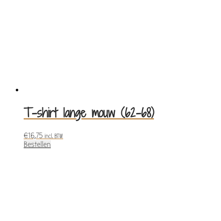
T-shirt lange mouw (62-68)
€
16,75
incl. BTW
Bestellen