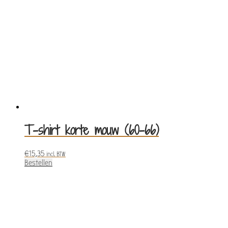
T-shirt korte mouw (60-66)
€
15,35
incl. BTW
Bestellen