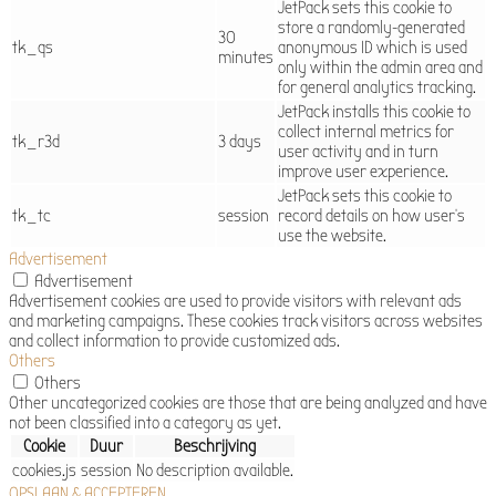
JetPack sets this cookie to
store a randomly-generated
30
tk_qs
anonymous ID which is used
minutes
only within the admin area and
for general analytics tracking.
JetPack installs this cookie to
collect internal metrics for
tk_r3d
3 days
user activity and in turn
improve user experience.
JetPack sets this cookie to
tk_tc
session
record details on how user's
use the website.
Advertisement
Advertisement
Advertisement cookies are used to provide visitors with relevant ads
and marketing campaigns. These cookies track visitors across websites
and collect information to provide customized ads.
Others
Others
Other uncategorized cookies are those that are being analyzed and have
not been classified into a category as yet.
Cookie
Duur
Beschrijving
cookies.js
session
No description available.
OPSLAAN & ACCEPTEREN