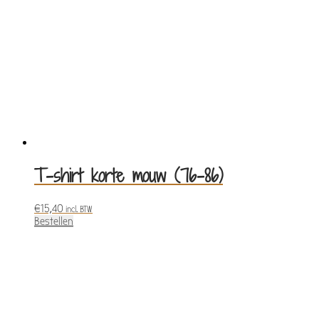
T-shirt korte mouw (76-86)
€
15,40
incl. BTW
Bestellen