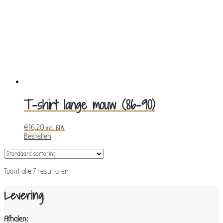
T-shirt lange mouw (86-90)
€
16,20
incl. BTW
Bestellen
Toont alle 7 resultaten
Levering
Afhalen: