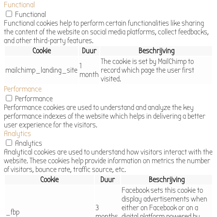
Functional
Functional
Functional cookies help to perform certain functionalities like sharing
the content of the website on social media platforms, collect feedbacks,
and other third-party features.
Cookie
Duur
Beschrijving
The cookie is set by MailChimp to
1
mailchimp_landing_site
record which page the user first
month
visited.
Performance
Performance
Performance cookies are used to understand and analyze the key
performance indexes of the website which helps in delivering a better
user experience for the visitors.
Analytics
Analytics
Analytical cookies are used to understand how visitors interact with the
website. These cookies help provide information on metrics the number
of visitors, bounce rate, traffic source, etc.
Cookie
Duur
Beschrijving
Facebook sets this cookie to
display advertisements when
3
either on Facebook or on a
_fbp
months
digital platform powered by