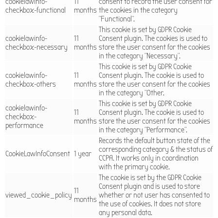
cookielawinfo-
11
consent to record the user consent for
checkbox-functional
months
the cookies in the category
"Functional".
This cookie is set by GDPR Cookie
cookielawinfo-
11
Consent plugin. The cookies is used to
checkbox-necessary
months
store the user consent for the cookies
in the category "Necessary".
This cookie is set by GDPR Cookie
cookielawinfo-
11
Consent plugin. The cookie is used to
checkbox-others
months
store the user consent for the cookies
in the category "Other.
This cookie is set by GDPR Cookie
cookielawinfo-
11
Consent plugin. The cookie is used to
checkbox-
months
store the user consent for the cookies
performance
in the category "Performance".
Records the default button state of the
corresponding category & the status of
CookieLawInfoConsent
1 year
CCPA. It works only in coordination
with the primary cookie.
The cookie is set by the GDPR Cookie
Consent plugin and is used to store
11
viewed_cookie_policy
whether or not user has consented to
months
the use of cookies. It does not store
any personal data.