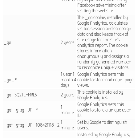
Facebook advertising after
visiting the website.
The _ga cookie, installed by
Google Analytics, calculates
visitor, session and campaign
data and also keeps track of
site usage for the site's
_ga
2 years
analytics report. The cookie
stores information
anonymously and assigns a
randomly generated number
to recognize unique visitors.
1 year 1
Google Analytics sets this
_ga_*
month 4
cookie to store and count page
days
views.
This cookie is installed by
_ga_3Q2TLFMRLS
2 years
Google Analytics.
Google Analytics sets this
1
_gat_gtag_UA_*
cookie to store a unique user
minute
ID.
1
Set by Google to distinguish
_gat_gtag_UA_108421118_2
minute
users.
Installed by Google Analytics,