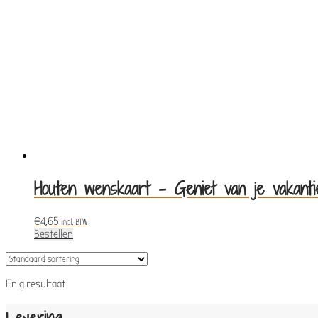
Houten wenskaart – Geniet van je vakanti
€
4,65
incl. BTW
Bestellen
Enig resultaat
Levering