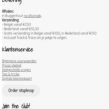
Afhalen:
in Buggenhout
na afspraak
.
Verzending:
- België: vanaf €7,50
- Nederland: vanaf €10,30
- Gratis verzending: in België vanaf €100, in Nederland vanaf €150
- Inclusief Track & Trace om je pakje te volgen.
Klantenservice
Algemene voorwaarden
Privacybeleid
Veelgestelde vragen
Tips & tricks
Digitale klantenkaart
Order stopknop
Join the club!