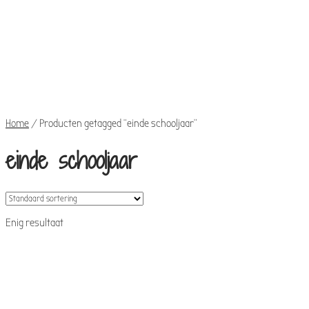
Realisaties
Mijn
account
€
0,00
0
items
Home
/
Producten getagged “einde schooljaar”
einde schooljaar
Enig resultaat